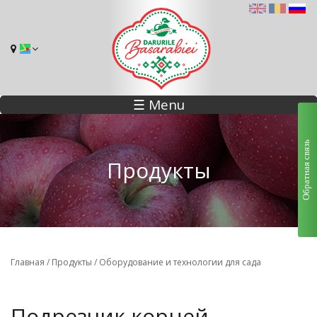
☰ Menu
Обратная связь
Продукты
Вы здесь
Главная
/
Продукты
/
Оборудование и технологии для сада
Подрезчик корней