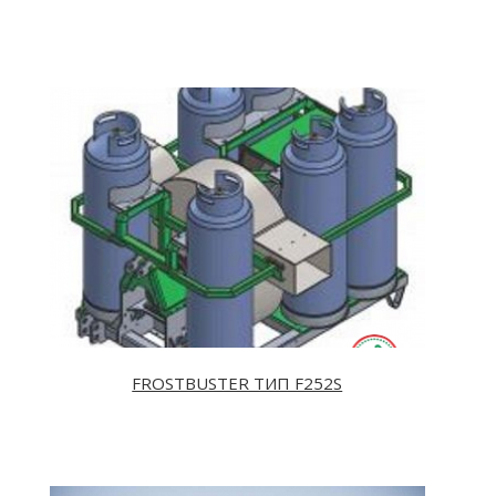
FROSTBUSTER TИП F252S