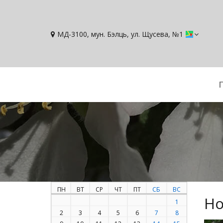
МД-3100, мун. Бэлць, ул. Щусева, №1
ПН
ВТ
СР
ЧТ
ПТ
СБ
ВС
Но
1
2
3
4
5
6
7
8