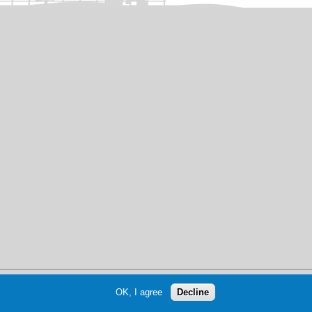
OK, I agree
Decline