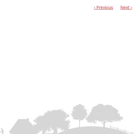
‹ Previous
Next ›