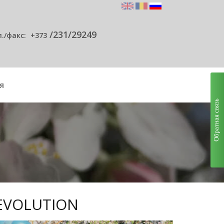
/231/29249
л./факс:
+373
я
Обратная связь
REVOLUTION