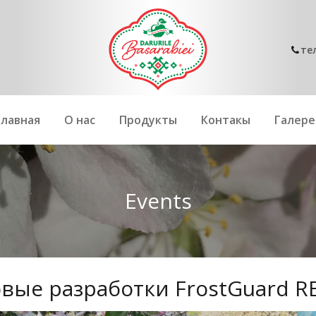
те
Главная
О нас
Продукты
Контакы
Галере
Events
вые разработки FrostGuard 