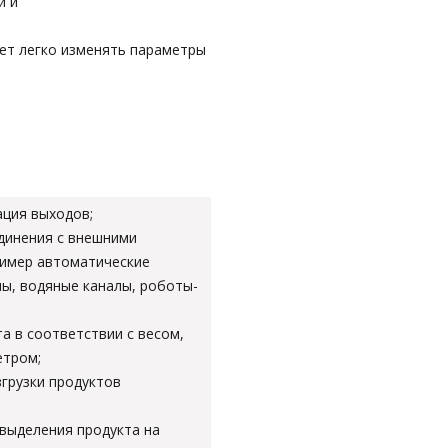
и и
ет легко изменять параметры
ация выходов;
инения с внешними
ример автоматические
ы, водяные каналы, роботы-
а в соответствии с весом,
етром;
грузки продуктов
выделения продукта на