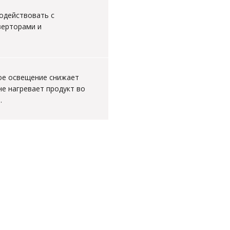
одействовать с
верторами и
ое освещение снижает
не нагревает продукт во
.