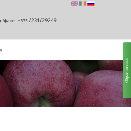
/231/29249
л./факс:
+373
я
Обратная связь