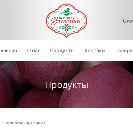
те
Главная
О нас
Продукты
Контакы
Галере
Продукты
а
/
Сортировочные линии