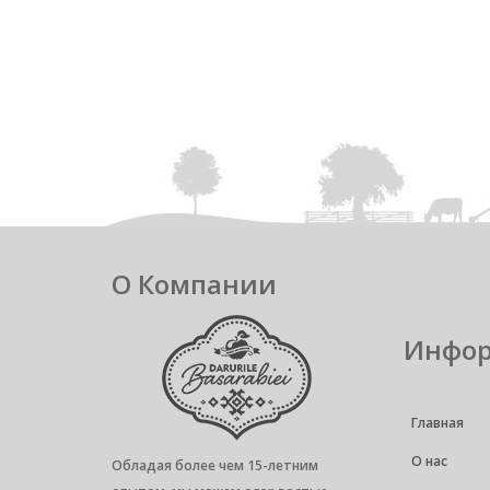
О Компании
Инфо
Главная
О нас
Обладая более чем 15-летним