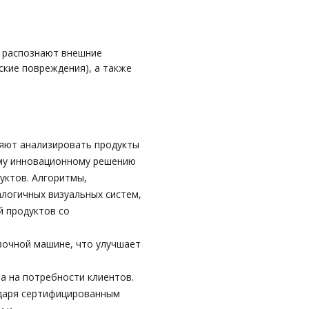
и распознают внешние
ские повреждения), а также
ляют анализировать продукты
ому инновационному решению
уктов. Алгоритмы,
алогичных визуальных систем,
й продуктов со
вочной машине, что улучшает
а на потребности клиентов.
одаря сертифицированным