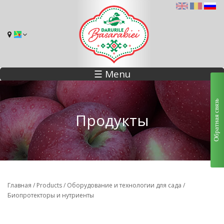
☰ Menu
Обратная связь
Продукты
Главная
/
Products
/
Оборудование и технологии для сада
/
Биопротекторы и нутриенты