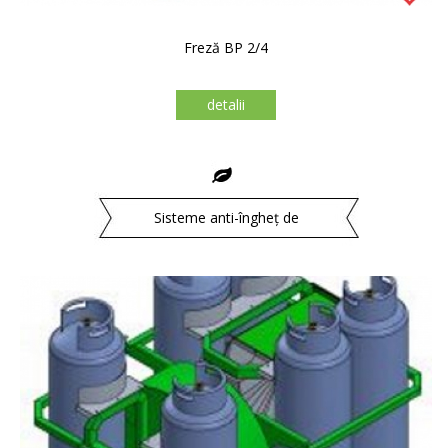
Freză BP 2/4
detalii
Sisteme anti-îngheț de