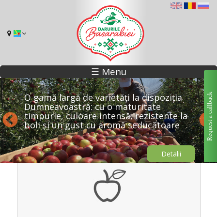
☰ Menu
Request a callback
Varietățile de măr pe care le cultivăm în
prezent
Detalii