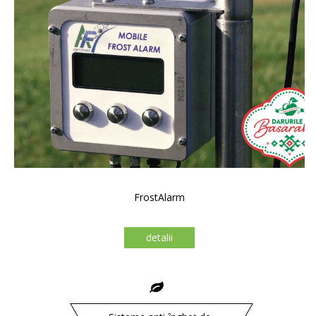
FrostAlarm
detalii