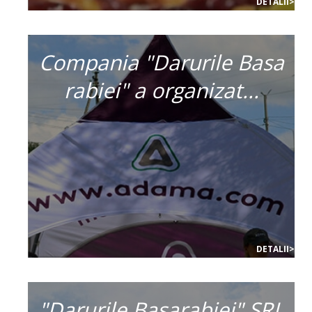
DETALII>
Compania "Darurile Basa
rabiei" a organizat...
DETALII>
"Darurile Basarabiei" SRL