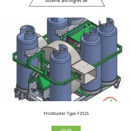
Sisteme anti-îngheț de
Frostbuster Type F252S
detalii